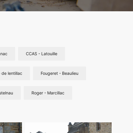
nnac
CCAS - Latouille
 de lentillac
Fougeret - Beaulieu
stelnau
Roger - Marcillac