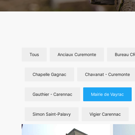
Tous
Anciaux Curemonte
Bureau C
Chapelle Gagnac
Chavanat - Curemonte
Gauthier - Carennac
Mairie de Vayrac
Simon Saint-Palavy
Vigier Carennac